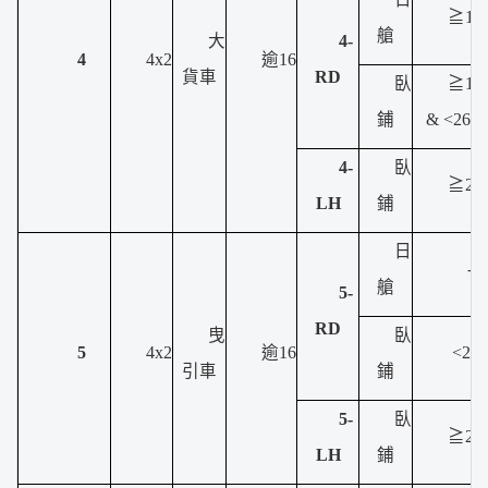
≧17
艙
大
4-
4
4x2
逾16
貨車
RD
臥
≧17
鋪
& <265
4-
臥
≧26
LH
鋪
日
-
艙
5-
RD
曳
臥
5
4x2
逾16
<265
引車
鋪
5-
臥
≧26
LH
鋪