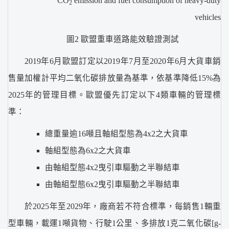
CO
emission and fuel consumption of heavy-duty
2
vehicles
圖2 歐盟重車道路能效驗證測試
2019年6月歐盟訂定以2019年7月至2020年6月大貨車銷
售量加權計平均二氧化碳排放量為基準，依基準降低15%為
2025年的管理目標。歐盟優先訂定以下4類車輛的管理標
準：
總重量逾16噸且軸組型態為4x2之大貨車
軸組型態為6x2之大貨車
由軸組型態4x2曳引車驅動之半聯結車
由軸組型態6x2曳引車驅動之半聯結車
於2025年至2029年，廠商若不符合標準，每銷售1輛重
型車輛，載運1噸貨物、行駛1公里、多排放1克二氧化碳[g-