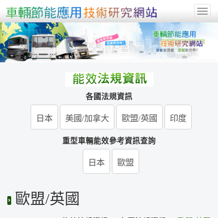
Togg
navig
各國法規資訊
日本
美國/加拿大
歐盟/英國
印度
重型車輛能效參考資訊查詢
日本
歐盟
歐盟/英國