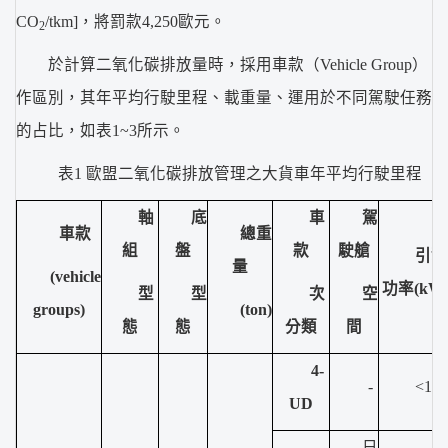
CO
/tkm]，將罰款4,250歐元。
2
於計算二氧化碳排放量時，採用車款（Vehicle Group）
作區別，其年平均行駛里程、載重量、運用於不同駕駛任務
的占比，如表1~3所示。
表1 歐盟二氧化碳排放管理之大貨車年平均行駛里程
軸
底
車
駕
車款
總重
組
盤
款
駛艙
引擎
量
(vehicle
功率(kW
型
型
次
空
groups)
(ton)
態
態
分類
間
4-
-
<170
UD
日