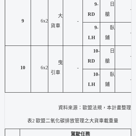
9-
日
-
RD
艙
大
9
6x2
-
貨車
9-
臥
-
LH
鋪
10-
日
-
RD
艙
曳
10
6x2
-
引車
10-
臥
-
LH
鋪
資料來源：歐盟法規，本計畫整理
表2 歐盟二氧化碳排放管理之大貨車載重量
駕駛任務