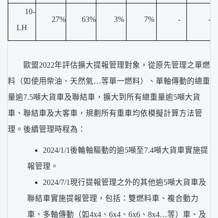
10-
27%
63%
3%
7%
-
-
LH
歐盟2022年評估擴大提報管理對象，從原先管理之單燃
料（如使用柴油、天然氣…等單一燃料）、單軸傳動的總重
量逾7.5噸大貨車及聯結車，擴大到所有總重量逾5噸大貨
車、聯結車及大客車，規劃所有重車均依模擬計算方法管
理。後續管理時程為：
2024/1/1後輪軸驅動的逾5噸至7.4噸大貨車實施提
報管理。
2024/7/1現行提報管理之外的其他逾5噸大貨車及
聯結車實施提報管理，包括：雙燃料車、複合動力
車、多軸傳動（如4x4、6x4、6x6、8x4…等）車、及