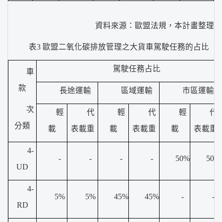
資料來源：歐盟法規，本計畫整理
表3 歐盟二氧化碳排放管理之大貨車駕駛任務的占比
駕駛任務占比
車
款
長途運輸
區域運輸
市區運輸
次
輕
代
輕
代
輕
代
分類
載
表載重
載
表載重
載
表載重
4-
-
-
-
-
50%
50%
UD
4-
5%
5%
45%
45%
-
-
RD