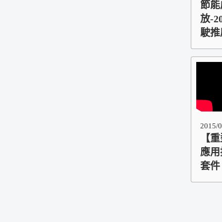
節能
放-
駛推
2015/0
【重
應用
套件