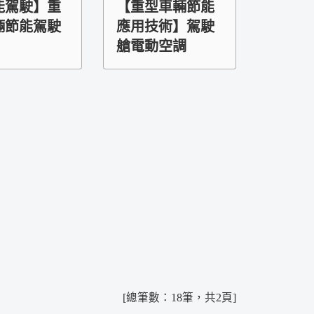
能駕駛】重
【重型車輛節能
輛節能駕駛
應用技術】駕駛
艙電動空調
[總筆數：18筆，共2頁]