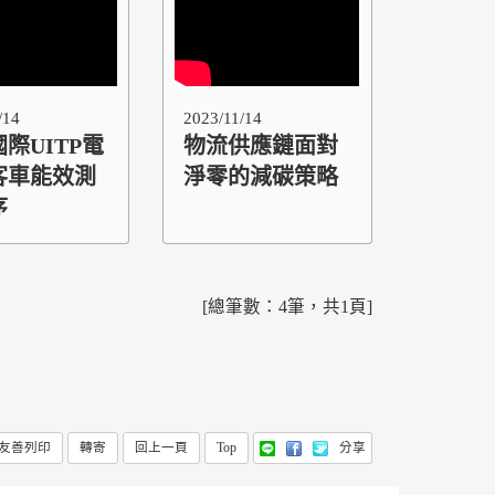
/14
2023/11/14
際UITP電
物流供應鏈面對
客車能效測
淨零的減碳策略
序
[總筆數：4筆，共1頁]
(以新視窗開啟)
友善列印
轉寄
回上一頁
Top
分享