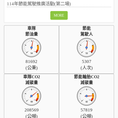
頁
114年節能駕駛推廣活動(第二場)
MORE
車隊
節能
節油量
駕駛人
0
100
0
100
54
53
81692
5307
(公秉)
(人次)
車隊CO2
節能輪胎CO2
減碳量
減碳量
0
100
0
100
69
82
208569
57819
(公噸)
(公噸)