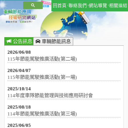
車
回首頁
聯絡我們
網站導覽
相關連結
輛
節
能
應
公告訊息
車輛節能訊息
用
2026/06/08
115年節能駕駛推廣活動(第二場)
技
術
2026/04/07
115年節能駕駛推廣活動(第一場)
研
2025/10/14
究
114年度車隊節能管理與技術應用研討會
網
2025/08/18
站
114年節能駕駛推廣活動(第三場)
首
2025/06/05